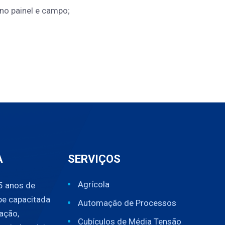
 no painel e campo;
A
SERVIÇOS
Agrícola
5 anos de
pe capacitada
Automação de Processos
ação,
Cubículos de Média Tensão